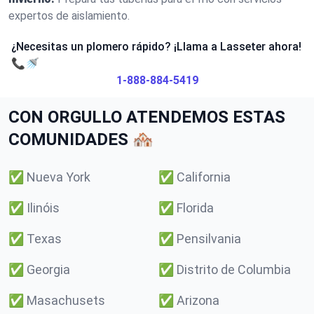
expertos de aislamiento.
¿Necesitas un plomero rápido? ¡Llama a Lasseter ahora!
📞🚿
1-888-884-5419
CON ORGULLO ATENDEMOS ESTAS
COMUNIDADES 🏘️
✅
Nueva York
✅
California
✅
Ilinóis
✅
Florida
✅
Texas
✅
Pensilvania
✅
Georgia
✅
Distrito de Columbia
✅
Masachusets
✅
Arizona