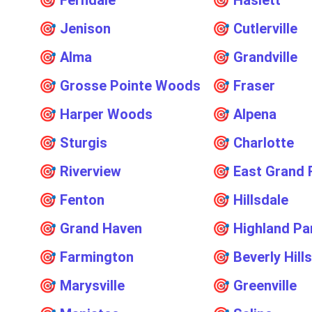
🎯
Ferndale
🎯
Haslett
🎯
Jenison
🎯
Cutlerville
🎯
Alma
🎯
Grandville
🎯
Grosse Pointe Woods
🎯
Fraser
🎯
Harper Woods
🎯
Alpena
🎯
Sturgis
🎯
Charlotte
🎯
Riverview
🎯
East Grand 
🎯
Fenton
🎯
Hillsdale
🎯
Grand Haven
🎯
Highland Pa
🎯
Farmington
🎯
Beverly Hills
🎯
Marysville
🎯
Greenville