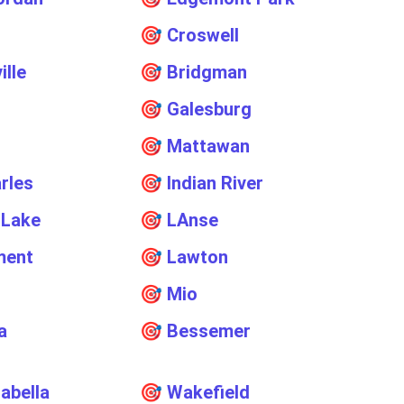
n
🎯
Croswell
ille
🎯
Bridgman
n
🎯
Galesburg
🎯
Mattawan
arles
🎯
Indian River
 Lake
🎯
LAnse
ment
🎯
Lawton
🎯
Mio
a
🎯
Bessemer
sabella
🎯
Wakefield