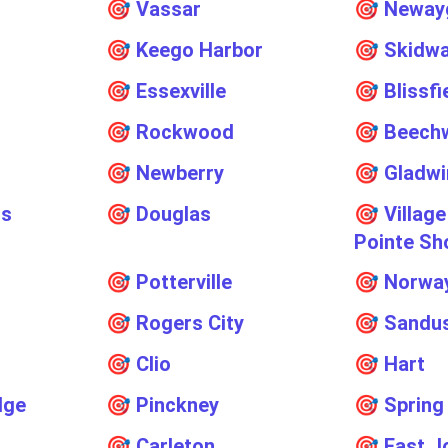
🎯
Vassar
🎯
Neway
🎯
Keego Harbor
🎯
Skidwa
🎯
Essexville
🎯
Blissfi
🎯
Rockwood
🎯
Beech
🎯
Newberry
🎯
Gladwi
is
🎯
Douglas
🎯
Villag
Pointe Sh
🎯
Potterville
🎯
Norwa
🎯
Rogers City
🎯
Sandu
🎯
Clio
🎯
Hart
dge
🎯
Pinckney
🎯
Spring
🎯
Carleton
🎯
East J