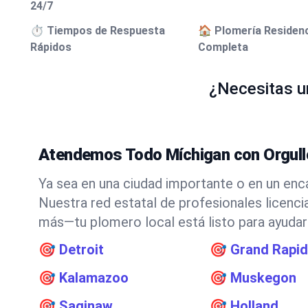
24/7
⏱️ Tiempos de Respuesta
🏠 Plomería Residenc
Rápidos
Completa
¿Necesitas u
Atendemos Todo Míchigan con Orgull
Ya sea en una ciudad importante o en un enc
Nuestra red estatal de profesionales licenci
más—tu plomero local está listo para ayudar
🎯
Detroit
🎯
Grand Rapi
🎯
Kalamazoo
🎯
Muskegon
🎯
Saginaw
🎯
Holland