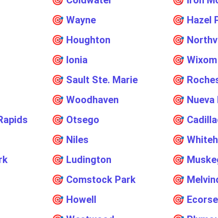
🎯
Coldwater
🎯
Iron M
🎯
Wayne
🎯
Hazel 
🎯
Houghton
🎯
Northv
🎯
Ionia
🎯
Wixom
🎯
Sault Ste. Marie
🎯
Roche
🎯
Woodhaven
🎯
Nueva 
Rapids
🎯
Otsego
🎯
Cadill
🎯
Niles
🎯
Whiteh
rk
🎯
Ludington
🎯
Muske
🎯
Comstock Park
🎯
Melvin
🎯
Howell
🎯
Ecors