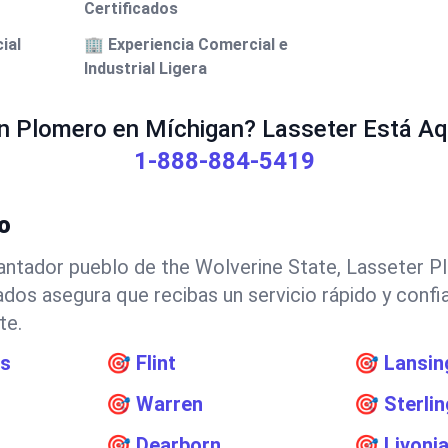
Certificados
ial
🏢 Experiencia Comercial e
Industrial Ligera
n Plomero en Míchigan? Lasseter Está Aqu
1-888-884-5419
o
antador pueblo de the Wolverine State, Lasseter Pl
ados asegura que recibas un servicio rápido y confi
te.
ds
🎯
Flint
🎯
Lansin
🎯
Warren
🎯
Sterli
🎯
Dearborn
🎯
Livoni