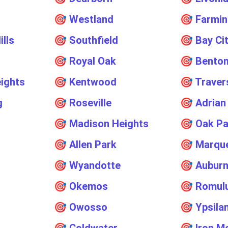
🎯
Westland
🎯
Farmin
lls
🎯
Southfield
🎯
Bay Ci
🎯
Royal Oak
🎯
Benton
ights
🎯
Kentwood
🎯
Traver
g
🎯
Roseville
🎯
Adrian
🎯
Madison Heights
🎯
Oak Pa
🎯
Allen Park
🎯
Marqu
🎯
Wyandotte
🎯
Auburn
🎯
Okemos
🎯
Romul
🎯
Owosso
🎯
Ypsilan