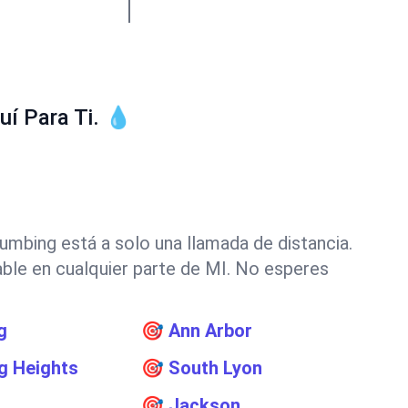
í Para Ti. 💧
umbing está a solo una llamada de distancia.
able en cualquier parte de MI. No esperes
g
🎯
Ann Arbor
ng Heights
🎯
South Lyon
a
🎯
Jackson