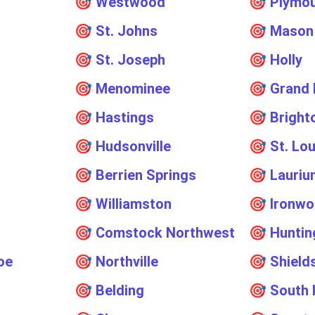
🎯
Westwood
🎯
Plymo
🎯
St. Johns
🎯
Mason
🎯
St. Joseph
🎯
Holly
🎯
Menominee
🎯
Grand
🎯
Hastings
🎯
Bright
🎯
Hudsonville
🎯
St. Lou
🎯
Berrien Springs
🎯
Lauriu
🎯
Williamston
🎯
Ironw
🎯
Comstock Northwest
🎯
Hunti
oe
🎯
Northville
🎯
Shield
🎯
Belding
🎯
South