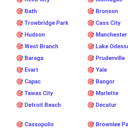
🎯
Bath
🎯
Bronson
🎯
Trowbridge Park
🎯
Cass City
🎯
Hudson
🎯
Manchester
🎯
West Branch
🎯
Lake Odess
🎯
Baraga
🎯
Prudenville
🎯
Evart
🎯
Yale
🎯
Capac
🎯
Bangor
🎯
Tawas City
🎯
Marlette
🎯
Detroit Beach
🎯
Decatur
🎯
Cassopolis
🎯
Brownlee P