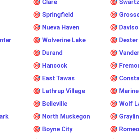
🎯
Clare
🎯
Swartz
🎯
Springfield
🎯
Grosse
🎯
Nueva Haven
🎯
Daviso
nter
🎯
Wolverine Lake
🎯
Dexter
🎯
Durand
🎯
Vande
🎯
Hancock
🎯
Fremo
🎯
East Tawas
🎯
Consta
🎯
Lathrup Village
🎯
Marine
🎯
Belleville
🎯
Wolf L
ark
🎯
North Muskegon
🎯
Grayli
🎯
Boyne City
🎯
Rome