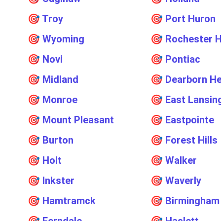
🎯
Troy
🎯
Port Huron
🎯
Wyoming
🎯
Rochester Hi
🎯
Novi
🎯
Pontiac
🎯
Midland
🎯
Dearborn He
🎯
Monroe
🎯
East Lansin
🎯
Mount Pleasant
🎯
Eastpointe
🎯
Burton
🎯
Forest Hills
🎯
Holt
🎯
Walker
🎯
Inkster
🎯
Waverly
🎯
Hamtramck
🎯
Birmingham