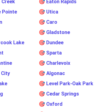
 Creek
🎯
Eaton Rapids
 Pointe
🎯
Utica
n
🎯
Caro
🎯
Gladstone
rcook Lake
🎯
Dundee
nt
🎯
Sparta
ntine
🎯
Charlevoix
 City
🎯
Algonac
ake
🎯
Level Park-Oak Park
ng
🎯
Cedar Springs
o
🎯
Oxford