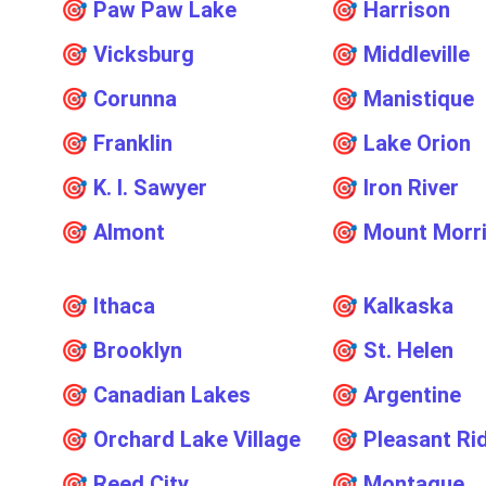
🎯
Paw Paw Lake
🎯
Harrison
🎯
Vicksburg
🎯
Middleville
🎯
Corunna
🎯
Manistique
🎯
Franklin
🎯
Lake Orion
🎯
K. I. Sawyer
🎯
Iron River
🎯
Almont
🎯
Mount Morr
🎯
Ithaca
🎯
Kalkaska
🎯
Brooklyn
🎯
St. Helen
🎯
Canadian Lakes
🎯
Argentine
🎯
Orchard Lake Village
🎯
Pleasant Ri
🎯
Reed City
🎯
Montague