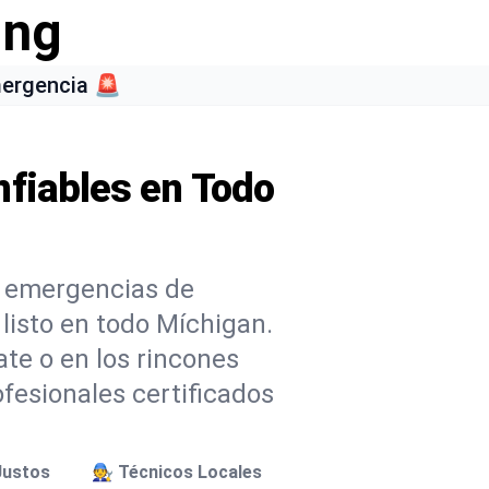
ing
mergencia 🚨
nfiables en Todo
 emergencias de
listo en todo Míchigan.
ate o en los rincones
fesionales certificados
Justos
🧑‍🔧 Técnicos Locales