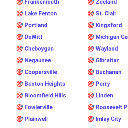
🎯
Frankenmuth
🎯
Zeeland
🎯
Lake Fenton
🎯
St. Clair
🎯
Portland
🎯
Kingsford
🎯
DeWitt
🎯
Michigan Ce
🎯
Cheboygan
🎯
Wayland
🎯
Negaunee
🎯
Gibraltar
🎯
Coopersville
🎯
Buchanan
🎯
Benton Heights
🎯
Perry
🎯
Bloomfield Hills
🎯
Linden
🎯
Fowlerville
🎯
Roosevelt P
🎯
Plainwell
🎯
Imlay City