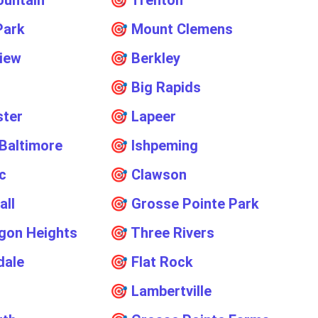
ountain
🎯
Trenton
Park
🎯
Mount Clemens
iew
🎯
Berkley
🎯
Big Rapids
ster
🎯
Lapeer
Baltimore
🎯
Ishpeming
ac
🎯
Clawson
all
🎯
Grosse Pointe Park
gon Heights
🎯
Three Rivers
dale
🎯
Flat Rock
e
🎯
Lambertville