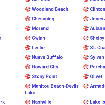
🎯
Woodland Beach
🎯
Clinto
🎯
Chesaning
🎯
Jonesv
🎯
Morenci
🎯
Aubur
a
🎯
Gwinn
🎯
Shelby
🎯
Leslie
🎯
St. Ch
🎯
Nueva Buffalo
🎯
Sylvan
🎯
Howard City
🎯
Parch
🎯
Stony Point
🎯
Olivet
🎯
Manitou Beach-Devils
🎯
Armad
Lake
ark
🎯
Nashville
🎯
Lake I