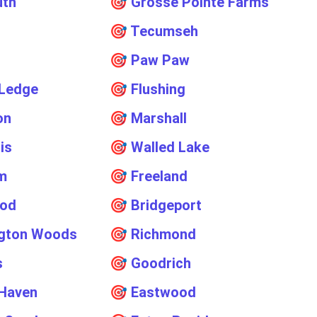
uth
🎯
Grosse Pointe Farms
🎯
Tecumseh
🎯
Paw Paw
 Ledge
🎯
Flushing
on
🎯
Marshall
is
🎯
Walled Lake
m
🎯
Freeland
ood
🎯
Bridgeport
ngton Woods
🎯
Richmond
s
🎯
Goodrich
 Haven
🎯
Eastwood