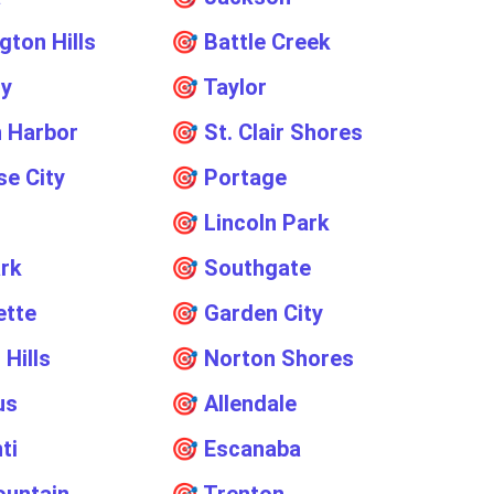
gton Hills
🎯
Battle Creek
ty
🎯
Taylor
 Harbor
🎯
St. Clair Shores
se City
🎯
Portage
🎯
Lincoln Park
rk
🎯
Southgate
ette
🎯
Garden City
 Hills
🎯
Norton Shores
us
🎯
Allendale
ti
🎯
Escanaba