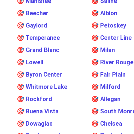
🎯
Manistee
🎯
Saline
🎯
Beecher
🎯
Albion
🎯
Gaylord
🎯
Petoskey
🎯
Temperance
🎯
Center Line
🎯
Grand Blanc
🎯
Milan
🎯
Lowell
🎯
River Rouge
🎯
Byron Center
🎯
Fair Plain
🎯
Whitmore Lake
🎯
Milford
🎯
Rockford
🎯
Allegan
🎯
Buena Vista
🎯
South Monr
🎯
Dowagiac
🎯
Chelsea