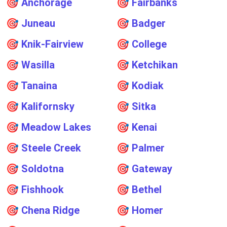
🎯
Anchorage
🎯
Fairbanks
🎯
Juneau
🎯
Badger
🎯
Knik-Fairview
🎯
College
🎯
Wasilla
🎯
Ketchikan
🎯
Tanaina
🎯
Kodiak
🎯
Kalifornsky
🎯
Sitka
🎯
Meadow Lakes
🎯
Kenai
🎯
Steele Creek
🎯
Palmer
🎯
Soldotna
🎯
Gateway
🎯
Fishhook
🎯
Bethel
🎯
Chena Ridge
🎯
Homer