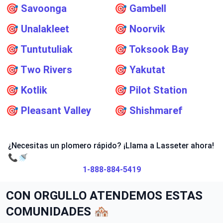
🎯
Savoonga
🎯
Gambell
🎯
Unalakleet
🎯
Noorvik
🎯
Tuntutuliak
🎯
Toksook Bay
🎯
Two Rivers
🎯
Yakutat
🎯
Kotlik
🎯
Pilot Station
🎯
Pleasant Valley
🎯
Shishmaref
¿Necesitas un plomero rápido? ¡Llama a Lasseter ahora!
📞🚿
1-888-884-5419
CON ORGULLO ATENDEMOS ESTAS
COMUNIDADES 🏘️