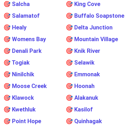
🎯
Salcha
🎯
King Cove
🎯
Salamatof
🎯
Buffalo Soapstone
🎯
Healy
🎯
Delta Junction
🎯
Womens Bay
🎯
Mountain Village
🎯
Denali Park
🎯
Knik River
🎯
Togiak
🎯
Selawik
🎯
Ninilchik
🎯
Emmonak
🎯
Moose Creek
🎯
Hoonah
🎯
Klawock
🎯
Alakanuk
🎯
Kwethluk
🎯
Kasilof
🎯
Point Hope
🎯
Quinhagak