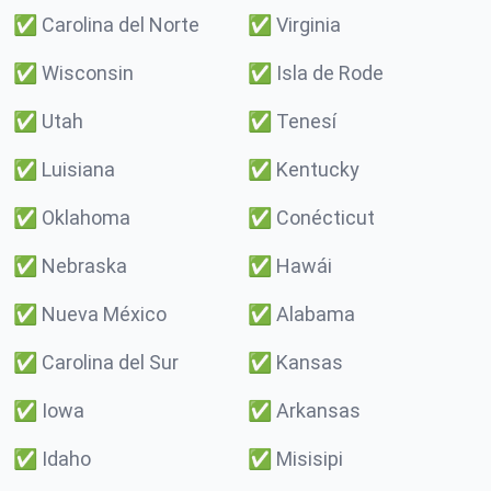
✅
Carolina del Norte
✅
Virginia
✅
Wisconsin
✅
Isla de Rode
✅
Utah
✅
Tenesí
✅
Luisiana
✅
Kentucky
✅
Oklahoma
✅
Conécticut
✅
Nebraska
✅
Hawái
✅
Nueva México
✅
Alabama
✅
Carolina del Sur
✅
Kansas
✅
Iowa
✅
Arkansas
✅
Idaho
✅
Misisipi