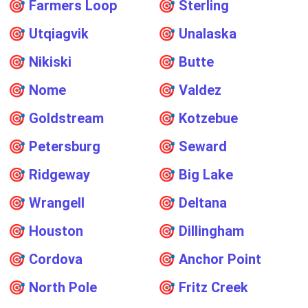
🎯
Farmers Loop
🎯
Sterling
🎯
Utqiagvik
🎯
Unalaska
🎯
Nikiski
🎯
Butte
🎯
Nome
🎯
Valdez
🎯
Goldstream
🎯
Kotzebue
🎯
Petersburg
🎯
Seward
🎯
Ridgeway
🎯
Big Lake
🎯
Wrangell
🎯
Deltana
🎯
Houston
🎯
Dillingham
🎯
Cordova
🎯
Anchor Point
🎯
North Pole
🎯
Fritz Creek