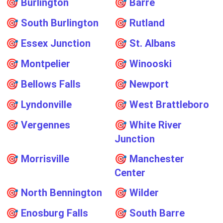
🎯
Burlington
🎯
Barre
🎯
South Burlington
🎯
Rutland
🎯
Essex Junction
🎯
St. Albans
🎯
Montpelier
🎯
Winooski
🎯
Bellows Falls
🎯
Newport
🎯
Lyndonville
🎯
West Brattleboro
🎯
Vergennes
🎯
White River
Junction
🎯
Morrisville
🎯
Manchester
Center
🎯
North Bennington
🎯
Wilder
🎯
Enosburg Falls
🎯
South Barre