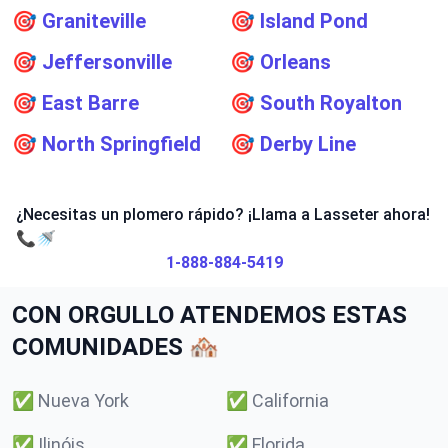
🎯
Graniteville
🎯
Island Pond
🎯
Jeffersonville
🎯
Orleans
🎯
East Barre
🎯
South Royalton
🎯
North Springfield
🎯
Derby Line
¿Necesitas un plomero rápido? ¡Llama a Lasseter ahora!
📞🚿
1-888-884-5419
CON ORGULLO ATENDEMOS ESTAS
COMUNIDADES 🏘️
✅
Nueva York
✅
California
✅
Ilinóis
✅
Florida