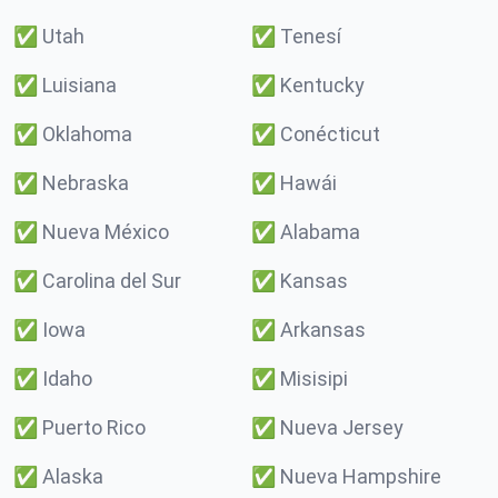
✅
Utah
✅
Tenesí
✅
Luisiana
✅
Kentucky
✅
Oklahoma
✅
Conécticut
✅
Nebraska
✅
Hawái
✅
Nueva México
✅
Alabama
✅
Carolina del Sur
✅
Kansas
✅
Iowa
✅
Arkansas
✅
Idaho
✅
Misisipi
✅
Puerto Rico
✅
Nueva Jersey
✅
Alaska
✅
Nueva Hampshire