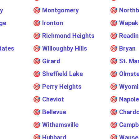
y
🎯
Montgomery
🎯
North
age
🎯
Ironton
🎯
Wapak
🎯
Richmond Heights
🎯
Readi
tates
🎯
Willoughby Hills
🎯
Bryan
🎯
Girard
🎯
St. Ma
🎯
Sheffield Lake
🎯
Olmste
🎯
Perry Heights
🎯
Wyomi
🎯
Cheviot
🎯
Napol
🎯
Bellevue
🎯
Chard
🎯
Withamsville
🎯
Campbe
🎯
Hubbard
🎯
Wause