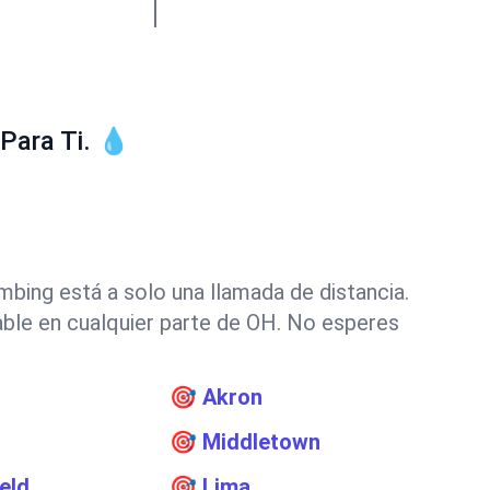
Para Ti. 💧
bing está a solo una llamada de distancia.
iable en cualquier parte de OH. No esperes
n
🎯
Akron
🎯
Middletown
eld
🎯
Lima