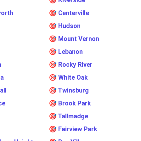
🎯
Riverside
orth
🎯
Centerville
🎯
Hudson
🎯
Mount Vernon
🎯
Lebanon
n
🎯
Rocky River
ia
🎯
White Oak
all
🎯
Twinsburg
ce
🎯
Brook Park
🎯
Tallmadge
🎯
Fairview Park