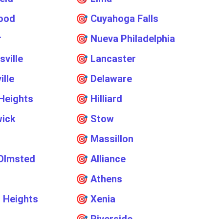
ood
🎯
Cuyahoga Falls
r
🎯
Nueva Philadelphia
sville
🎯
Lancaster
ille
🎯
Delaware
Heights
🎯
Hilliard
wick
🎯
Stow
🎯
Massillon
Olmsted
🎯
Alliance
🎯
Athens
 Heights
🎯
Xenia