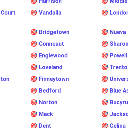
🎯
Harrison
🎯
Middle
 Court
🎯
Vandalia
🎯
Londo
🎯
Bridgetown
🎯
Nueva 
🎯
Conneaut
🎯
Sharon
🎯
Englewood
🎯
Powell
🎯
Loveland
🎯
Trento
lton
🎯
Finneytown
🎯
Univer
🎯
Bedford
🎯
Blue A
🎯
Norton
🎯
Bucyr
🎯
Mack
🎯
Jacks
🎯
Dent
🎯
Celina