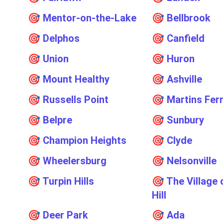
🎯
Mentor-on-the-Lake
🎯
Bellbrook
🎯
Delphos
🎯
Canfield
🎯
Union
🎯
Huron
🎯
Mount Healthy
🎯
Ashville
🎯
Russells Point
🎯
Martins Fer
🎯
Belpre
🎯
Sunbury
🎯
Champion Heights
🎯
Clyde
🎯
Wheelersburg
🎯
Nelsonville
🎯
Turpin Hills
🎯
The Village 
Hill
🎯
Deer Park
🎯
Ada