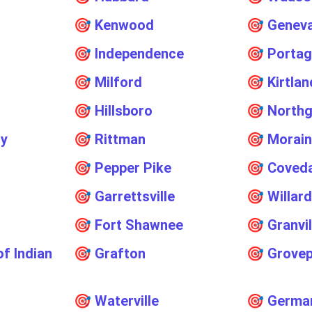
🎯
Kenwood
🎯
Genev
🎯
Independence
🎯
Portag
🎯
Milford
🎯
Kirtlan
🎯
Hillsboro
🎯
Northg
ry
🎯
Rittman
🎯
Morai
🎯
Pepper Pike
🎯
Coved
🎯
Garrettsville
🎯
Willar
🎯
Fort Shawnee
🎯
Granvil
of Indian
🎯
Grafton
🎯
Grovep
🎯
Waterville
🎯
Germa