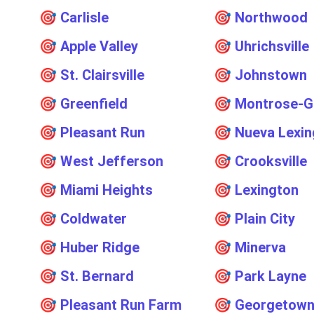
🎯
Carlisle
🎯
Northwood
🎯
Apple Valley
🎯
Uhrichsville
🎯
St. Clairsville
🎯
Johnstown
🎯
Greenfield
🎯
Montrose-G
🎯
Pleasant Run
🎯
Nueva Lexin
🎯
West Jefferson
🎯
Crooksville
🎯
Miami Heights
🎯
Lexington
🎯
Coldwater
🎯
Plain City
🎯
Huber Ridge
🎯
Minerva
🎯
St. Bernard
🎯
Park Layne
🎯
Pleasant Run Farm
🎯
Georgetow