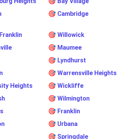
burg Heights
🎯
Bay Village
n
🎯
Cambridge
Franklin
🎯
Willowick
ville
🎯
Maumee
🎯
Lyndhurst
n
🎯
Warrensville Heights
sity Heights
🎯
Wickliffe
sh
🎯
Wilmington
us
🎯
Franklin
on
🎯
Urbana
🎯
Springdale