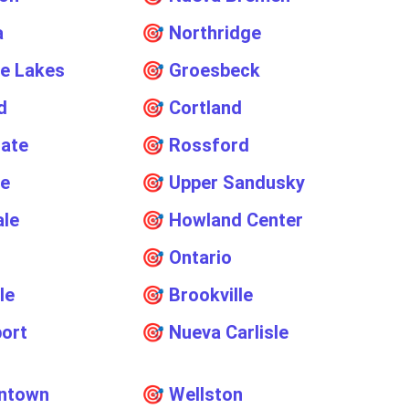
a
🎯
Northridge
e Lakes
🎯
Groesbeck
d
🎯
Cortland
ate
🎯
Rossford
ne
🎯
Upper Sandusky
ale
🎯
Howland Center
d
🎯
Ontario
le
🎯
Brookville
ort
🎯
Nueva Carlisle
ntown
🎯
Wellston