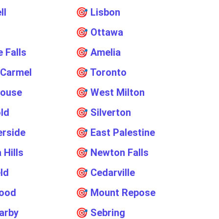
ll
🎯
Lisbon
🎯
Ottawa
 Falls
🎯
Amelia
 Carmel
🎯
Toronto
house
🎯
West Milton
ld
🎯
Silverton
rside
🎯
East Palestine
 Hills
🎯
Newton Falls
eld
🎯
Cedarville
ood
🎯
Mount Repose
arby
🎯
Sebring