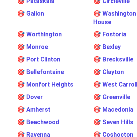
🎯
Pataskala
🎯
Circleville
🎯
Galion
🎯
Washington
House
🎯
Worthington
🎯
Fostoria
🎯
Monroe
🎯
Bexley
🎯
Port Clinton
🎯
Brecksville
🎯
Bellefontaine
🎯
Clayton
🎯
Monfort Heights
🎯
West Carrol
🎯
Dover
🎯
Greenville
🎯
Amherst
🎯
Macedonia
🎯
Beachwood
🎯
Seven Hills
🎯
Ravenna
🎯
Coshocton