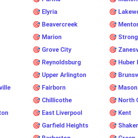
🎯
Elyria
🎯
Lakew
🎯
Beavercreek
🎯
Mento
🎯
Marion
🎯
Strong
🎯
Grove City
🎯
Zanesv
🎯
Reynoldsburg
🎯
Huber 
🎯
Upper Arlington
🎯
Bruns
ille
🎯
Fairborn
🎯
Mason
🎯
Chillicothe
🎯
North 
ton
🎯
East Liverpool
🎯
Kent
🎯
Garfield Heights
🎯
Shaker