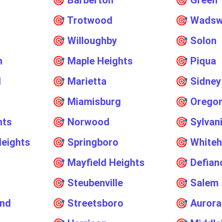
🎯
Barberton
🎯
Green
🎯
Trotwood
🎯
Wadsw
🎯
Willoughby
🎯
Solon
n
🎯
Maple Heights
🎯
Piqua
d
🎯
Marietta
🎯
Sidney
🎯
Miamisburg
🎯
Orego
hts
🎯
Norwood
🎯
Sylvan
eights
🎯
Springboro
🎯
Whiteh
🎯
Mayfield Heights
🎯
Defian
🎯
Steubenville
🎯
Salem
and
🎯
Streetsboro
🎯
Aurora