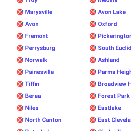
🎯
Troy
🎯
Medina
🎯
Marysville
🎯
Avon Lake
🎯
Avon
🎯
Oxford
🎯
Fremont
🎯
Pickeringto
🎯
Perrysburg
🎯
South Eucli
🎯
Norwalk
🎯
Ashland
🎯
Painesville
🎯
Parma Heig
🎯
Tiffin
🎯
Broadview H
🎯
Berea
🎯
Forest Park
🎯
Niles
🎯
Eastlake
🎯
North Canton
🎯
East Clevel