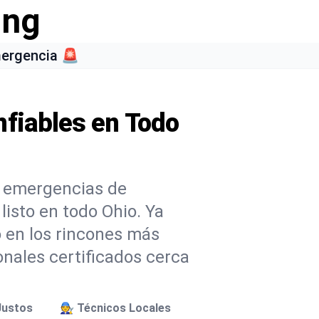
ing
mergencia 🚨
nfiables en Todo
 emergencias de
isto en todo Ohio. Ya
 en los rincones más
onales certificados cerca
Justos
🧑‍🔧 Técnicos Locales