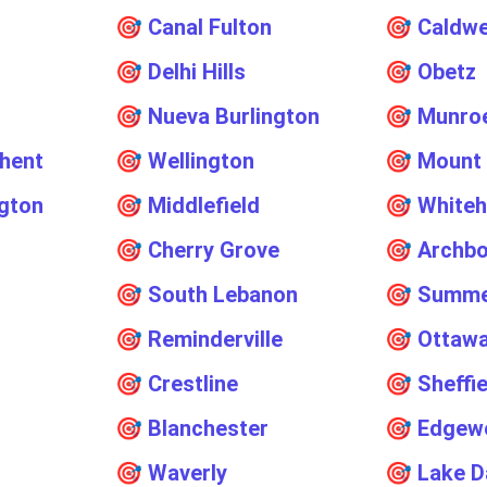
🎯
Canal Fulton
🎯
Caldwe
🎯
Delhi Hills
🎯
Obetz
🎯
Nueva Burlington
🎯
Munroe
hent
🎯
Wellington
🎯
Mount
gton
🎯
Middlefield
🎯
White
🎯
Cherry Grove
🎯
Archbo
🎯
South Lebanon
🎯
Summe
🎯
Reminderville
🎯
Ottawa
🎯
Crestline
🎯
Sheffi
🎯
Blanchester
🎯
Edgew
n
🎯
Waverly
🎯
Lake D