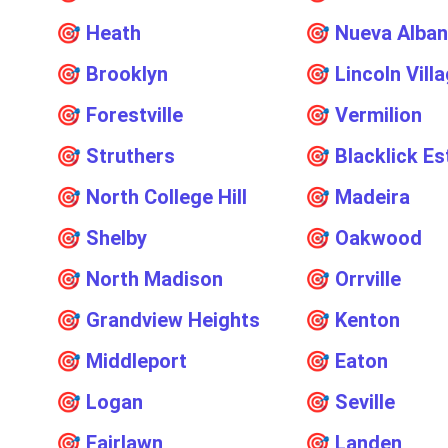
🎯
Heath
🎯
Nueva Alban
🎯
Brooklyn
🎯
Lincoln Vill
🎯
Forestville
🎯
Vermilion
🎯
Struthers
🎯
Blacklick Es
🎯
North College Hill
🎯
Madeira
🎯
Shelby
🎯
Oakwood
🎯
North Madison
🎯
Orrville
🎯
Grandview Heights
🎯
Kenton
🎯
Middleport
🎯
Eaton
🎯
Logan
🎯
Seville
🎯
Fairlawn
🎯
Landen