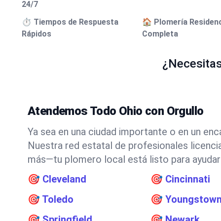
24/7
⏱️ Tiempos de Respuesta
🏠 Plomería Residenc
Rápidos
Completa
¿Necesitas
Atendemos Todo Ohio con Orgullo
Ya sea en una ciudad importante o en un enc
Nuestra red estatal de profesionales licenci
más—tu plomero local está listo para ayudar
🎯
Cleveland
🎯
Cincinnati
🎯
Toledo
🎯
Youngstow
🎯
Springfield
🎯
Newark