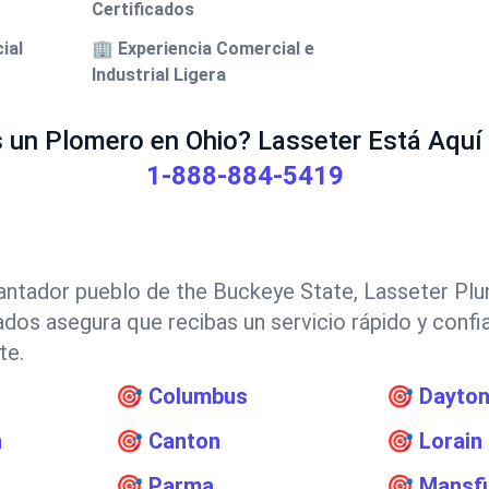
Certificados
ial
🏢 Experiencia Comercial e
Industrial Ligera
 un Plomero en Ohio? Lasseter Está Aquí 
1-888-884-5419
antador pueblo de the Buckeye State, Lasseter Plum
ados asegura que recibas un servicio rápido y conf
te.
🎯
Columbus
🎯
Dayto
n
🎯
Canton
🎯
Lorain
🎯
Parma
🎯
Mansfi