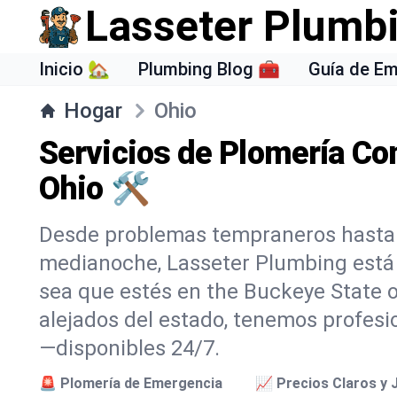
Lasseter Plumb
Inicio 🏡
Plumbing Blog 🧰
Guía de E
Hogar
Ohio
Servicios de Plomería Co
Ohio 🛠️
Desde problemas tempraneros hasta
medianoche, Lasseter Plumbing está l
sea que estés en the Buckeye State o
alejados del estado, tenemos profesi
—disponibles 24/7.
🚨 Plomería de Emergencia
📈 Precios Claros y 