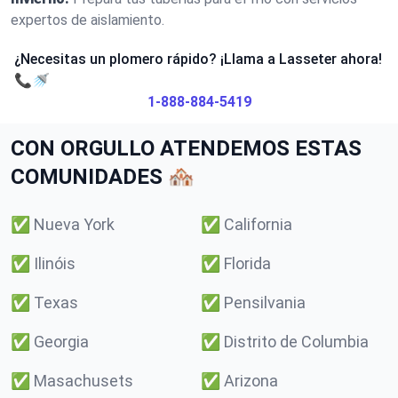
expertos de aislamiento.
¿Necesitas un plomero rápido? ¡Llama a Lasseter ahora!
📞🚿
1-888-884-5419
CON ORGULLO ATENDEMOS ESTAS
COMUNIDADES 🏘️
✅
Nueva York
✅
California
✅
Ilinóis
✅
Florida
✅
Texas
✅
Pensilvania
✅
Georgia
✅
Distrito de Columbia
✅
Masachusets
✅
Arizona