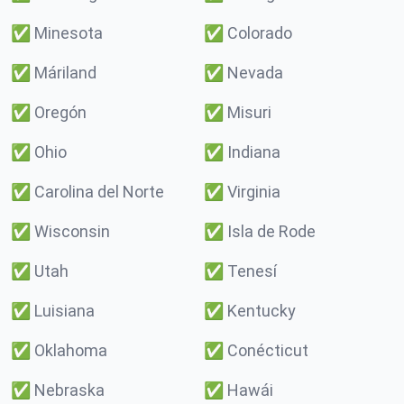
✅
Minesota
✅
Colorado
✅
Máriland
✅
Nevada
✅
Oregón
✅
Misuri
✅
Ohio
✅
Indiana
✅
Carolina del Norte
✅
Virginia
✅
Wisconsin
✅
Isla de Rode
✅
Utah
✅
Tenesí
✅
Luisiana
✅
Kentucky
✅
Oklahoma
✅
Conécticut
✅
Nebraska
✅
Hawái