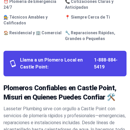
⏰ Plomería de Emergencia
📞 Cotizaciones Claras y
24/7
Anticipadas
🧑‍🔧 Técnicos Amables y
📍 Siempre Cerca de Ti
Calificados
🏠 Residencial y 🏢 Comercial
🔧 Reparaciones Rápidas,
Grandes o Pequeñas
Llama a un Plomero Local en
1-888-884-
Castle Point:
5419
Plomeros Confiables en Castle Point,
Misuri en Quienes Puedes Confiar 🛠️
Lasseter Plumbing sirve con orgullo a Castle Point con
servicios de plomería rápidos y profesionales—emergencias,
reparaciones e instalaciones incluidas. Desde líneas de
alcantarillado hasta calentadores de agua, lo hacemos todo