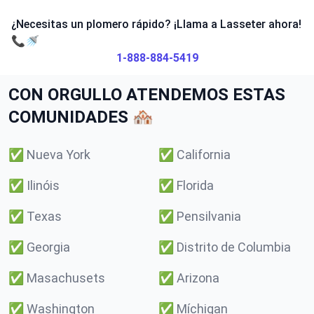
¿Necesitas un plomero rápido? ¡Llama a Lasseter ahora!
📞🚿
1-888-884-5419
CON ORGULLO ATENDEMOS ESTAS
COMUNIDADES 🏘️
✅
Nueva York
✅
California
✅
Ilinóis
✅
Florida
✅
Texas
✅
Pensilvania
✅
Georgia
✅
Distrito de Columbia
✅
Masachusets
✅
Arizona
✅
Washington
✅
Míchigan